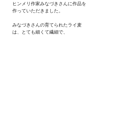
ヒンメリ作家みなづきさんに作品を
作っていただきました。
みなづきさんの育てられたライ麦
は、とても細くて繊細で、
彼女の作品が魅せる影も一際美し
く、
一日中いつ見ても心が安らかになり
ます。
この作品名のHauska(ハウスカ)は、
「楽しい」という意味が込められて
います。
美しい多面体が映す光と影で楽しく
お過ごし下さいませ✳︎
商品詳細
サイズ：18.5cm×18.5cm×18.5cm
返品・返金について