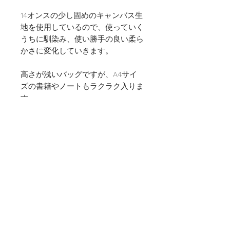
14オンスの少し固めのキャンバス生
地を使用しているので、使っていく
うちに馴染み、使い勝手の良い柔ら
かさに変化していきます。
高さが浅いバッグですが、A4サイ
ズの書籍やノートもラクラク入りま
す。
探しものもすぐに見つけられるのも
高評価のポイントです！
編みかけの作品に加え、書籍・針セ
ット・文房具を全部まとめて持ち運
べるのがとても便利です。
Geo-Metryのヤーンホルダー
を持ち
手につけると、更に利便性UP！