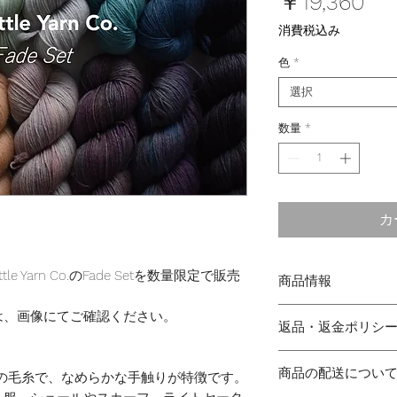
価
￥19,360
格
消費税込み
色
*
選択
数量
*
カ
e Yarn Co.のFade Setを数量限定で販売
商品情報
SWM Fingering・Tru
は、画像にてご確認ください。
返品・返金ポリシ
太さ:
Fingering（
糸長:
400m
商品に欠陥がある
重さ:
100g
商品の配送につい
%の毛糸で、なめらかな手触りが特徴です。
び返金には応じか
針サイズ:
2〜3.5m