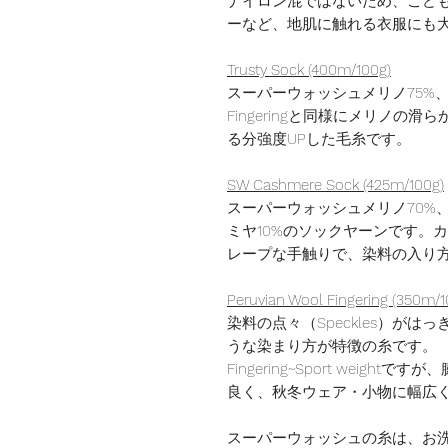
ナイロン混ではないため、こど
ーなど、地肌に触れる衣服にも
Trusty Sock (400m/100g)
スーパーウォッシュメリノ75%、
Fingeringと同様にメリノ
る分強度UPした毛糸です。
SW Cashmere Sock (425m/100g)
スーパーウォッシュメリノ70%
ミヤ10%のソックヤーンです。カシ
レープな手触りで、染料の入り
Peruvian Wool Fingering (350m/1
染料の点々（Speckles）が
うな染まり方が特徴の糸です。
Fingering~Sport wei
良く、秋冬ウェア・小物に幅広
スーパーウォッシュの糸は、お