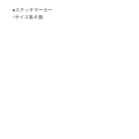
●ステッチマーカー
4サイズ各６個
●ニードルゲージ １個
●ケース 赤リボン
詳細
付け替え針はステンレス製であり、
滑らかな編み心地と
適度な針の重さでスムーズに編み進
めることができます。
赤いケーブルは丈夫で、付属のケー
ブルキーを使って
しっかりと針に固定できる為、安心
して編めます。
付け替輪針のため、必要な輪の長さ