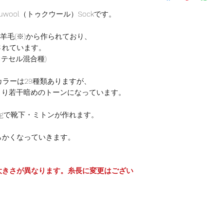
地域によって送料
wool（トゥクウール）Sockです。
送料の変更はでき
15,000円以上の
ドの羊毛(※)から作られており、
ております。
されています。
テセル混合種)
発送は、月〜金に
す。
く、カラーは29種類ありますが、
お急ぎの方は備考
より若干暗めのトーンになっています。
00gで靴下・ミトンが作れます。
らかくなっていきます。
。
大きさが異なります。糸長に変更はござい