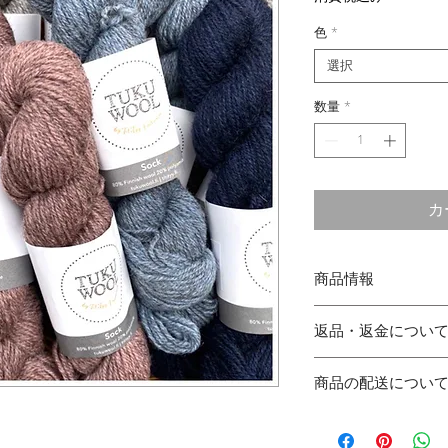
色
*
選択
数量
*
カ
商品情報
160m /50g
返品・返金につい
素材：80%フィン
やさしく手洗い
商品に欠陥がある
使用針：2.75〜3.5
商品の配送につい
び返金には応じか
送料について
佐川急便にて発送