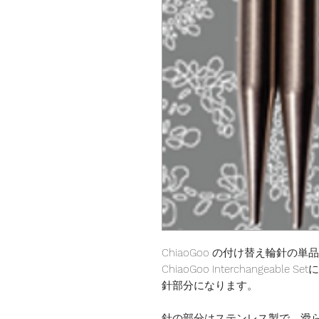
ChiaoGoo の付け替え輪針の
ChiaoGoo Interchangea
針部分になります。
針の部分はステンレス製で、滑