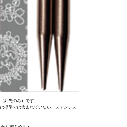
単品（針先のみ）です。
ble Setには標準では含まれていない、ステンレス
らかな編み心地と