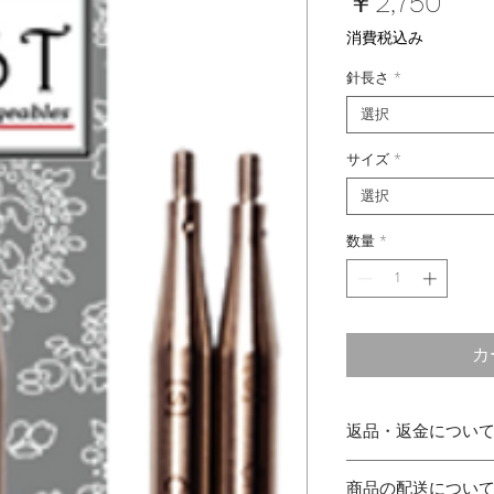
価
￥2,750
格
消費税込み
針長さ
*
選択
サイズ
*
選択
数量
*
カ
返品・返金につい
商品に欠陥がある
商品の配送につい