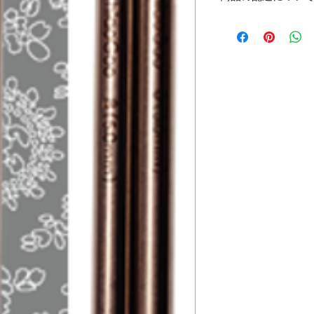
び返金には応じか
レターパックライ
送料は全国一律43
15,000円以上の
ております。
発送は、月〜金に
す。
お急ぎの方は備考