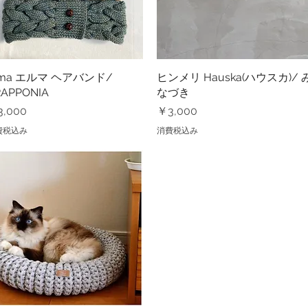
lma エルマ ヘアバンド/
クイックビュー
ヒンメリ Hauska(ハウスカ)/ 
クイックビュー
RAPPONIA
なづき
格
価格
,000
￥3,000
費税込み
消費税込み