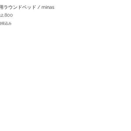
用ラウンドベッド / minas
クイックビュー
格
2,800
費税込み