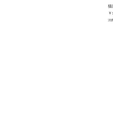
猫
価
￥1
消