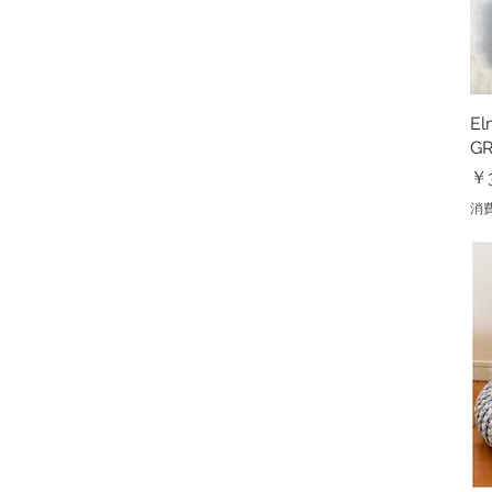
E
G
価
￥3
消