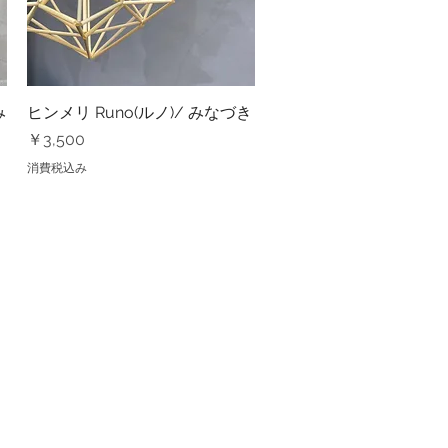
み
ヒンメリ Runo(ルノ)/ みなづき
クイックビュー
価格
￥3,500
消費税込み