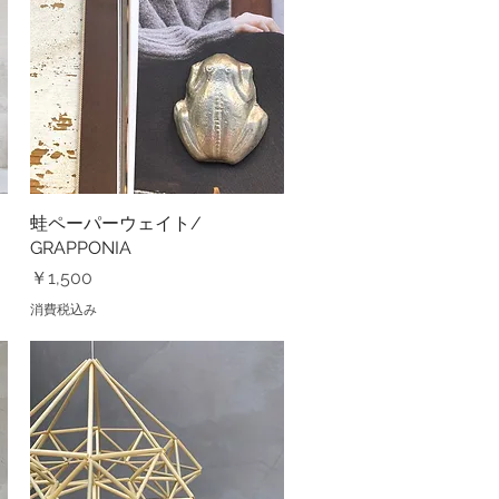
蛙ペーパーウェイト/
クイックビュー
GRAPPONIA
価格
￥1,500
消費税込み