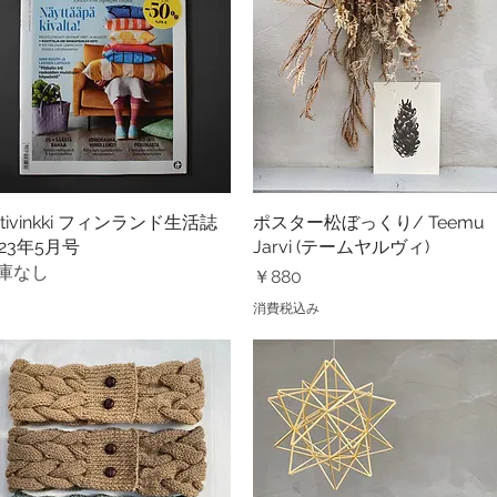
otivinkki フィンランド生活誌
クイックビュー
ポスター松ぼっくり/ Teemu
クイックビュー
023年5月号
Jarvi (テームヤルヴィ)
庫なし
価格
￥880
消費税込み