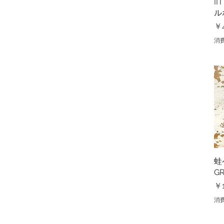
II
ル
価
￥4
消
蛙
G
価
￥1
消