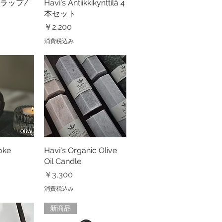
ラップ/
ビュー
Havi's Antiikkikynttilä 4
クイックビュー
本セット
価格
￥2,200
消費税込み
oke
ビュー
Havi's Organic Olive
クイックビュー
Oil Candle
価格
￥3,300
消費税込み
新商品