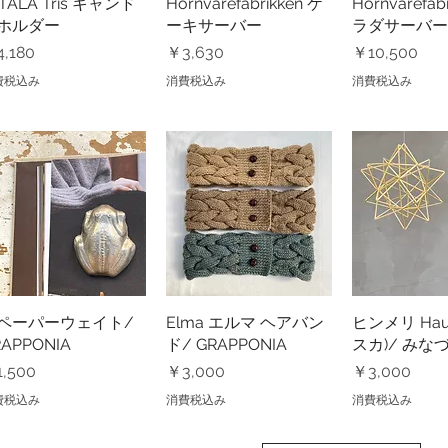
TTALA Tris キャンド
クイックビュー
Hornvarefabrikken ケ
クイックビュー
Hornvarefab
クイック
ホルダー
ーキサーバー
ラダサーバー
格
価格
価格
,180
￥3,630
￥10,500
費税込み
消費税込み
消費税込み
ペーパーウェイト/
クイックビュー
Elma エルマ ヘアバン
クイックビュー
ヒンメリ Hau
クイック
RAPPONIA
ド/ GRAPPONIA
スカ)/ みな
格
価格
価格
,500
￥3,000
￥3,000
費税込み
消費税込み
消費税込み