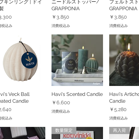
プキンリング | ドイ
クイックビュー
ニードルストッパー/
クイックビュー
フェルトスト
クイック
製
GRAPPONIA
GRAPPONIA
格
価格
価格
,300
￥3,850
￥3,850
費税込み
消費税込み
消費税込み
vi's Veck Ball
クイックビュー
Havi's Scented Candle
クイックビュー
Havi's Artich
クイック
eated Candle
Candle
価格
￥6,600
格
価格
,640
￥5,280
消費税込み
費税込み
消費税込み
数量限定
再入荷