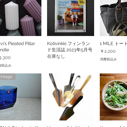
vi's Pleated Pillar
クイックビュー
Kotivinkki フィンラン
クイックビュー
1 MILE ト
クイック
ndle
ド生活誌 2023年5月号
価格
￥2,200
在庫なし
格
,300
消費税込み
費税込み
intage