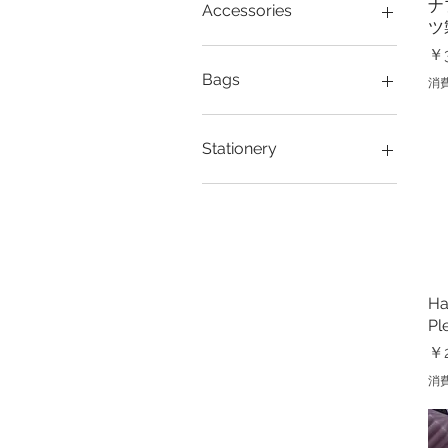
ナ
Accessories
ツ
ヘアバンド
価
￥3
Bags
消
Bags
Stationery
ペーパーウェイト
Ha
Pl
価
￥2
消