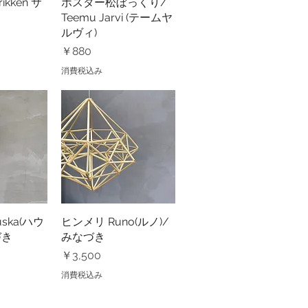
rikken サ
ビュー
ポスター松ぼっくり/
クイックビュー
Teemu Jarvi (テームヤ
ルヴィ)
価格
￥880
消費税込み
ska(ハウ
ビュー
ヒンメリ Runo(ルノ)/
クイックビュー
づき
みなづき
価格
￥3,500
消費税込み