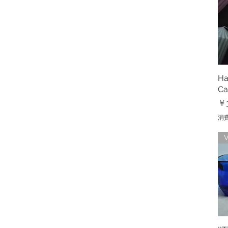
Ha
Ca
価
￥3
消
V