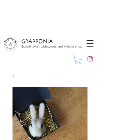
GRAPPONIA
Scandinavian tablewares and knitting shop