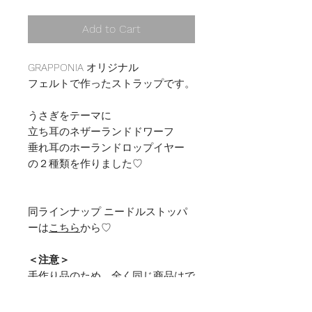
Add to Cart
GRAPPONIA オリジナル
フェルトで作ったストラップです。
うさぎをテーマに
立ち耳のネザーランドドワーフ
垂れ耳のホーランドロップイヤー
の２種類を作りました♡
同ラインナップ ニードルストッパ
ーは
こちら
から♡
＜注意＞
手作り品のため、全く同じ商品はで
きかねます。
商品追加の都度、写真を撮り直すよ