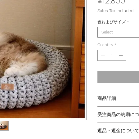
Pri
¥12,800
Sales Tax Included
色およびサイズ
*
Select
Quantity
*
商品詳細
受注商品の納期に
Sサイズ：内寸(直径
外寸(約40cm
ご注文後の製作と
Mサイズ：内寸(直径
返品・返金につい
ご注文から商品の到
外寸(約50cm、