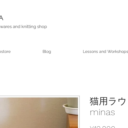
A
wares and knitting shop
store
Blog
Lessons and Workshop
猫用ラウ
minas