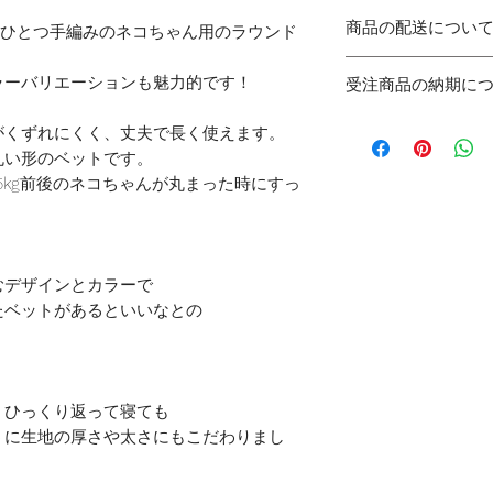
商品に欠陥がある
素材：糸/コットン1
通常商品を同時に
商品の配送につい
とつひとつ手編みのネコちゃん用のラウンド
び返金には応じか
い次第の発送とな
佐川急便にて発送
同梱をご希望され
ラーバリエーションも魅力的です！
受注商品の納期に
地域によって送料
願いします。
送料の変更はでき
ご注文後の製作と
がくずれにくく、丈夫で長く使えます。
15,000円以上の
ご注文から商品の到
丸い形のベットです。
ております。
5kg前後のネコちゃんが丸まった時にすっ
通常商品を同時に
い次第の発送とな
むデザインとカラーで
たベットがあるといいなとの
。
、ひっくり返って寝ても
うに生地の厚さや太さにもこだわりまし