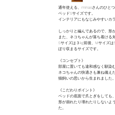
通年使える、minasさんのひ
ベッドSサイズです。
インテリアにもなじみやすいカ
しっかりと編んであるので、形
また、ネコちゃんが落ち着ける
Sサイズは３kg前後、Mサイズは
ぽり収まるサイズです。
《コンセプト》
部屋に置いても違和感なく馴染
ネコちゃんの快適さも兼ね備え
猫飼いの思いから生まれました
《こだわりポイント》
ベッドの底面で爪とぎをしても
形が崩れたり壊れたりしないよ
た。