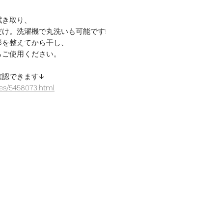
拭き取り、
け。洗濯機で丸洗いも可能です!
形を整えてから干し、
らご使用ください。
確認できます↓
ves/5458073.html