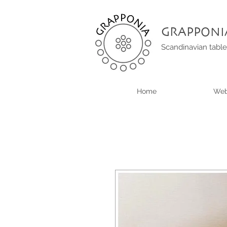
GRAPPONI
Scandinavian table
Home
Web