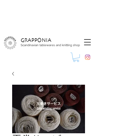
GRAPPONIA
Scandinavian tablewares and knitting shop