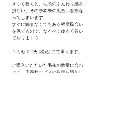
きつく巻くと、毛糸のふんわり感を
損ない、その糸本来の風合いを損な
ってしまいます。
すぐに編まなくてもある程度風合い
を保てるので、なるべくゆるく巻い
ております♡
１カセ 100円 (税込) にて承ります。
ご購入いただいた毛糸の数量に合わ
せて、玉巻サービスの数量を追加し
てください。
ご購入いただいた毛糸数と玉巻サー
ビスの数量が合わない場合には、確
認のメールをさせていただく場合が
ございます。
１カセのみの玉巻きで良い場合は、
備考欄にその旨をご記載くださいま