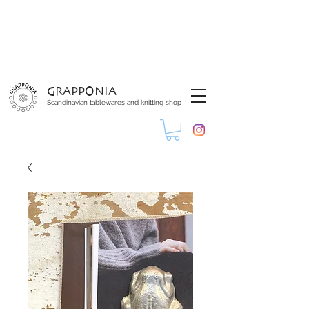
GRAPPONIA
Scandinavian tablewares and knitting shop