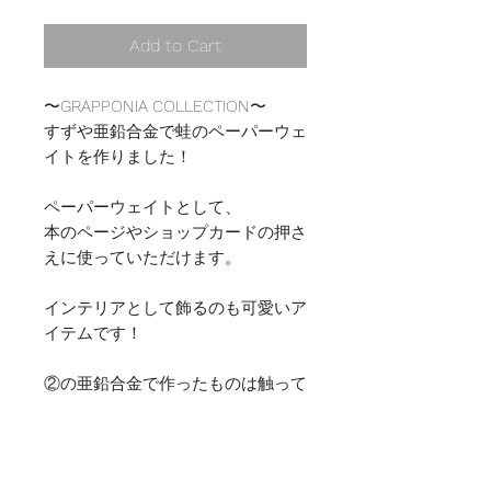
Add to Cart
〜GRAPPONIA COLLECTION〜
すずや亜鉛合金で蛙のペーパーウェ
イトを作りました！
ペーパーウェイトとして、
本のページやショップカードの押さ
えに使っていただけます。
インテリアとして飾るのも可愛いア
イテムです！
②の亜鉛合金で作ったものは触って
いくうちにどんどん黒く、ツヤが出
てきます。
本や紙の上に置いても着色などしな