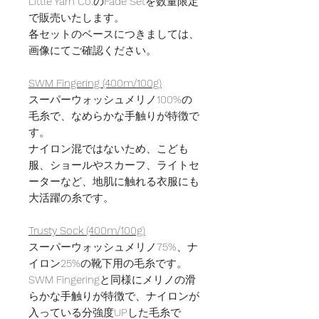
Little Yarn Co.のFade Setを数量限定
で販売いたします。
各セットのベースにつきましては、
画像にてご確認ください。
SWM Fingering (400m/100g)
スーパーウォッシュメリノ100%の
毛糸で、なめらかな手触りが特徴で
す。
ナイロン混ではないため、こども
服、ショールやスカーフ、ライトセ
ーターなど、地肌に触れる衣服にも
大活躍の糸です。
Trusty Sock (400m/100g)
スーパーウォッシュメリノ75%、ナ
イロン25%の靴下用の毛糸です。
SWM Fingeringと同様にメリノの滑
らかな手触りが特徴で、ナイロンが
入っている分強度UPした毛糸で