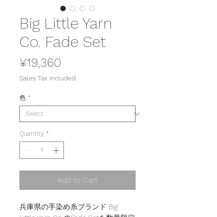
Big Little Yarn
Co. Fade Set
Price
¥19,360
Sales Tax Included
色
*
Quantity
*
Add to Cart
兵庫県の手染め糸ブランド Big