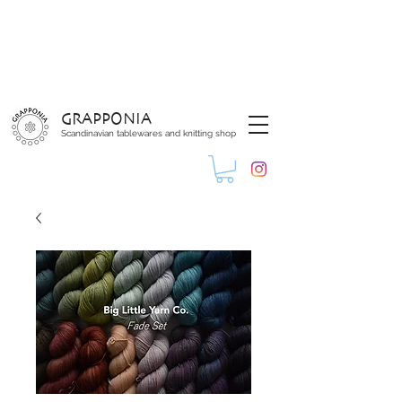
GRAPPONIA
Scandinavian tablewares and knitting shop