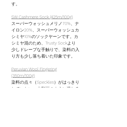
す。
SW Cashmere Sock (425m/100g)
スーパーウォッシュメリノ70%、ナ
イロン20%、スーパーウォッシュカ
シミヤ10%のソックヤーンです。カ
シミヤ混のため、Trusty Sockより
少しドレープな手触りで、染料の入
り方も少し落ち着いた印象です。
Peruvian Wool Fingering
(350m/100g)
染料の点々（Speckles）がはっきり
していない、水彩画のように流れる
ような染まり方が特徴の糸です。
Fingering~Sport weightですが、膨
らみもある甘撚りの糸のため、肌触
りが良く、秋冬ウェア・小物に幅広
く使える糸です。