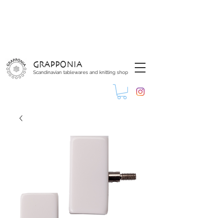
GRAPPONIA
Scandinavian tablewares and knitting shop