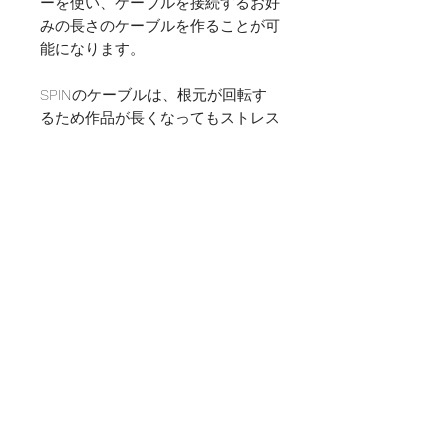
ーを使い、ケーブルを接続するお好
みの長さのケーブルを作ることが可
能になります。
SPINのケーブルは、根元が回転す
るため作品が長くなってもストレス
なく編み進められます。
また、柔らかくしなやかなため、目
の間からケーブルを出すマジックル
ープの技法を用いる場合は、SPIN
のケーブルはおすすめです！
【注意！】
ChiaoGoo TWIST 2"&3" (5cm&8cm)
Red Shorties MINI Setならびに、
ChiaoGoo TWIST Red lace
Interchangeable MINI Setには適用
しません。