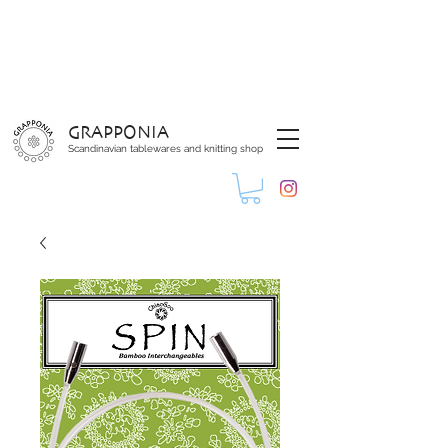
GRAPPONIA
Scandinavian tablewares and knitting shop