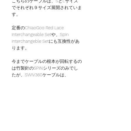
こちらのケーブルは、SとLサイズ
でそれぞれ９サイズ展開されていま
す。
定番のChiaoGoo Red Lace
Interchangeable Setや、Spin
Interchangeble Setにも互換性があ
ります。
今までケーブルの根本が回転するの
は竹製針のSPINシリーズのみでし
たが、SWIV360ケーブルは、
ChiaoGooの代名詞でもある丈夫な
ケーブルの特徴を持ち合わせた、万
能なシリーズです。
定番商品と同様に、セットに含まれ
るケーブルコネクターを使い、ケー
ブルを接続してお好みの長さのケー
ブルを作ることが可能です。