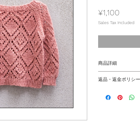
Price
¥1,100
Sales Tax Included
商品詳細
こちらの商品は、
返品・返金ポリシ
す。
ご購入後に登録さ
商品に欠陥がある
送付されますので
び返金には応じか
登録ください。