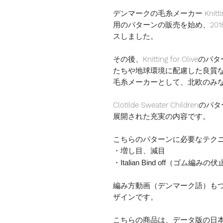
デンマークの毛糸メーカー Knittin
用のパターンの販売を始め、20
スしました。
その後、Knitting for Ol
たちや地球環境に配慮した良質
毛糸メーカーとして、北欧のみ
Clotilde Sweater Chi
展開された充実の内容です。
こちらのパターンに必要なテク
・増し目、減目
・Italian Bind off（ゴム編みの
編み方動画（デンマーク語）も
ザインです。
こちらの商品は、データ版の日