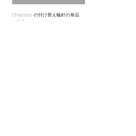
ChiaoGoo の付け替え輪針の単品
（針先のみ）です。
ChiaoGoo Interchangeable Setには
標準では含まれていない、ステンレ
ス針部分になります。
針の部分はステンレス製で、滑らか
な編み心地と
適度な針の重さでスムーズに編み進
めることができます。
ステンレス素材のため、針が折れる
などの心配もございません。
返品・返金について
商品に欠陥がある場合を除き、基本
商品の配送について
的には返品および返金には応じかね