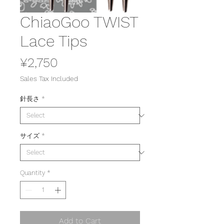
ChiaoGoo TWIST
Lace Tips
Price
¥2,750
Sales Tax Included
針長さ
*
サイズ
*
Quantity
*
Add to Cart