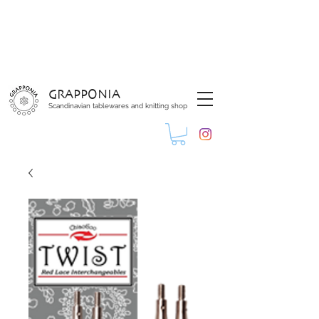
GRAPPONIA
Scandinavian tablewares and knitting shop